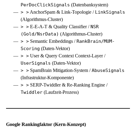
PerDocClickSignals
(Datenbanksystem)
> >
AnchorSpam & Link-Topologie /
LinkSignals
(Algorithmus-Cluster)
> >
E-E-A-T
& Quality Classifier /
NSR
(Gold/NsrData)
(Algorithmus-Cluster)
> >
Semantic Embeddings /
RankBrain/MUM-
Scoring
(Daten-Vektor)
> >
User & Query Context Context-Layer /
UserSignals
(Daten-Vektor)
> >
SpamBrain Mitigation-System /
AbuseSignals
(Infrastruktur-Komponente)
> >
SERP-Twiddler & Re-Ranking Engine /
Twiddler
(Laufzeit-Prozess)
Google Rankingfaktor (Kern-Konzept)