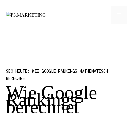
Zum
Inhalt
Menü
springen
SEO HEUTE: WIE GOOGLE RANKINGS MATHEMATISCH
BERECHNET
Wie Google
Rankings
berechnet