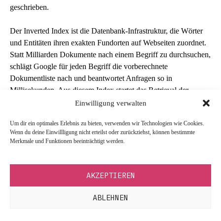
geschrieben.
Der Inverted Index ist die Datenbank-Infrastruktur, die Wörter
und Entitäten ihren exakten Fundorten auf Webseiten zuordnet.
Statt Milliarden Dokumente nach einem Begriff zu durchsuchen,
schlägt Google für jeden Begriff die vorberechnete
Dokumentliste nach und beantwortet Anfragen so in
Millisekunden. Aus diesem Index startet das Retrieval der
Ranking-Pipeline, lexikalische Kandidaten aus dem Inverted
Einwilligung verwalten
Index, semantische aus RankEmbed, danach Grobranking,
Um dir ein optimales Erlebnis zu bieten, verwenden wir Technologien wie Cookies.
DeepRank und NavBoost.
Wenn du deine Einwillligung nicht erteilst oder zurückziehst, können bestimmte
Merkmale und Funktionen beeinträchtigt werden.
Eine Seite, die an robots.txt, noindex, fehlerhaften Canonicals
oder Renderfehlern scheitert, existiert für diese Kette nicht. Kein
PageRank und kein
E-E-A-T
kompensiert einen fehlenden
AKZEPTIEREN
Indexeintrag.
ABLEHNEN
Welche Core Web Vitals