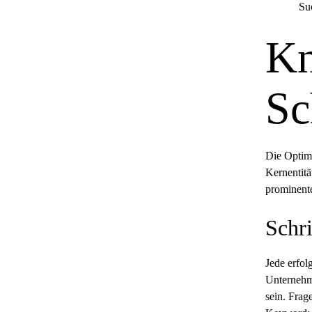
Su
Kn
Sc
Die Optim
Kernentitä
prominente
Schri
Jede erfol
Unternehme
sein. Frag