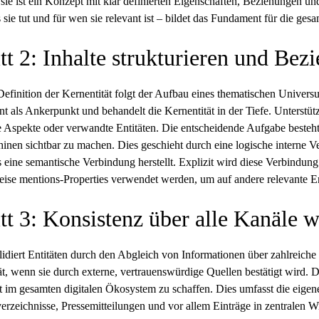
ie ist ein Konzept mit klar definierten Eigenschaften, Beziehungen und
as sie tut und für wen sie relevant ist – bildet das Fundament für die ges
tt 2: Inhalte strukturieren und Bez
efinition der Kernentität folgt der Aufbau eines thematischen Univers
nt als Ankerpunkt und behandelt die Kernentität in der Tiefe. Unterstüt
e Aspekte oder verwandte Entitäten. Die entscheidende Aufgabe besteht
nen sichtbar zu machen. Dies geschieht durch eine logische interne Ver
s eine semantische Verbindung herstellt. Explizit wird diese Verbind
eise mentions-Properties verwendet werden, um auf andere relevante En
tt 3: Konsistenz über alle Kanäle 
idiert Entitäten durch den Abgleich von Informationen über zahlreiche 
ät, wenn sie durch externe, vertrauenswürdige Quellen bestätigt wird. Da
t im gesamten digitalen Ökosystem zu schaffen. Dies umfasst die eigen
rzeichnisse, Pressemitteilungen und vor allem Einträge in zentralen 