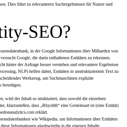
en. Dies führt zu relevanteren Suchergebnissen für Nutzer und
ntity-SEO?
Wissensdatenbank, in der Google Informationen über Milliarden von
versucht Google, die darin enthaltenen Entitäten zu erkennen.
t hinter der Anfrage besser verstehen und relevantere Ergebnisse
ocessing
, NLP) helfen dabei, Entitäten in unstrukturiertem Text zu
tscheidendes Werkzeug, um Suchmaschinen explizite
u beseitigen.
, wird der Inhalt so strukturiert, dass sowohl die einzelnen
e, klarzustellen, dass „Rhyolith“ eine Gesteinsart ist (eine Entität)
sedonanalytics.com
erklärt.
ensdatenbanken wie Wikipedia, um Informationen über Entitäten
t diese Informationen glaubwürdig in die eigenen Inhalte.