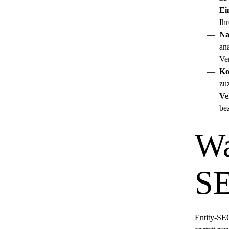
Ei
Ihr
Na
an
Ve
Ko
zu
Ve
be
Wa
S
Entity-SEO