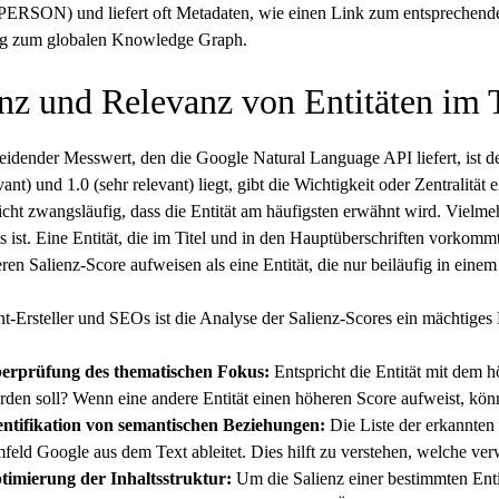
PERSON) und liefert oft Metadaten, wie einen Link zum entsprechenden 
g zum globalen
Knowledge Graph
.
nz und Relevanz von Entitäten im 
eidender Messwert, den die Google Natural Language API liefert, ist d
vant) und 1.0 (sehr relevant) liegt, gibt die Wichtigkeit oder Zentralitä
icht zwangsläufig, dass die Entität am häufigsten erwähnt wird. Vielmeh
ist. Eine Entität, die im Titel und in den Hauptüberschriften vorkommt
ren Salienz-Score aufweisen als eine Entität, die nur beiläufig in ein
t-Ersteller und SEOs ist die Analyse der Salienz-Scores ein mächtiges
erprüfung des thematischen Fokus:
Entspricht die Entität mit dem hö
den soll? Wenn eine andere Entität einen höheren Score aufweist, könnt
entifikation von semantischen Beziehungen:
Die Liste der erkannten 
feld Google aus dem Text ableitet. Dies hilft zu verstehen, welche v
timierung der Inhaltsstruktur:
Um die Salienz einer bestimmten Entit