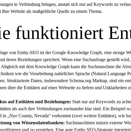
ungen in Verbindung bringen, anstatt sich nur auf Keywords zu verlass
rt Ihre Website als maßgebliche Quelle zu einem Thema.
e funktioniert E
lage von Entity-SEO ist der
Google Knowledge Graph
, eine riesige 
und deren Beziehungen speichert. Wenn eine Suchanfrage gestellt wird, 
 Abgleich mit dem
Knowledge Graph
kann die Suchmaschine die Absich
echniken wie die Verarbeitung natürlicher Sprache (
Natural Language Pr
eren. Strukturierte Daten, insbesondere
Schema.org
Markup, sind ein en
nen über die Entitäten auf einer Webseite zu liefern und Unklarheiten z
kus auf Entitäten und Beziehungen:
Statt nur auf Keywords zu achten
itäten als auch ihre Verbindungen zueinander klar sind. Ein Beispiel wär
d in „Nye County, Nevada“ vorkommt (zwei weitere Entitäten), wie
ba
tzung von Wissensdatenbanken:
Suchmaschinen nutzen externe Wiss
verifizieren und zu verstehen. Eine gute Entity
SEO-Strategie
integrier