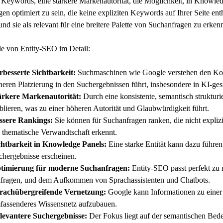
r Keywords, eine stärkere Markenautorität, die Möglichkeit, in Knowled
en optimiert zu sein, die keine expliziten Keywords auf Ihrer Seite ent
und sie als relevant für eine breitere Palette von Suchanfragen zu erken
le von Entity-SEO im Detail:
rbesserte Sichtbarkeit:
Suchmaschinen wie Google verstehen den Konte
heren Platzierung in den Suchergebnissen führt, insbesondere in KI-ges
ärkere Markenautorität:
Durch eine konsistente, semantisch strukturi
ablieren, was zu einer höheren Autorität und Glaubwürdigkeit führt.
ssere Rankings:
Sie können für Suchanfragen ranken, die nicht explizi
e thematische Verwandtschaft erkennt.
chtbarkeit in Knowledge Panels:
Eine starke Entität kann dazu führen
chergebnisse erscheinen.
timierung für moderne Suchanfragen:
Entity-SEO passt perfekt zu m
fragen, und dem Aufkommen von Sprachassistenten und Chatbots.
rachübergreifende Vernetzung:
Google kann Informationen zu einer
fassenderes Wissensnetz aufzubauen.
levantere Suchergebnisse:
Der Fokus liegt auf der semantischen Bede