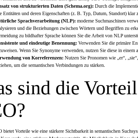
nsatz von strukturierten Daten (
Schema.org
):
Durch die Implementie
e Entitäten und deren Eigenschaften (z. B. Typ, Datum, Standort) klar 
türliche Sprachverarbeitung (NLP):
moderne Suchmaschinen verwen
alysieren und die Beziehungen zwischen Wörtern und Begriffen zu erk
rmeidung zu bildhafter Sprache können Sie die Arbeit von NLP unterst
nsistente und eindeutige Benennung:
Verwenden Sie die primäre Enti
zuweisen. Wenn Sie Synonyme verwenden, nutzen Sie diese in einem au
rwendung von Korreferenzen:
Nutzen Sie Pronomen wie „er“, „sie“, „
ziehen, um die semantischen Verbindungen zu stärken.
s sind die Vorteil
EO?
 bietet Vorteile wie eine stärkere Sichtbarkeit in semantischen Suchs