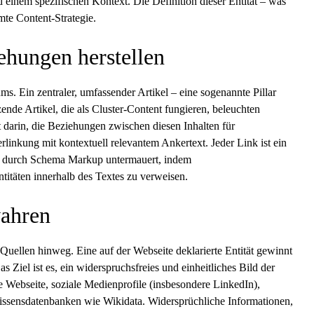
 einem spezifischen Kontext. Die Definition dieser Entität – was
amte Content-Strategie.
iehungen herstellen
ums. Ein zentraler, umfassender Artikel – eine sogenannte
Pillar
zende Artikel, die als Cluster-Content fungieren, beleuchten
 darin, die Beziehungen zwischen diesen Inhalten für
linkung mit kontextuell relevantem Ankertext. Jeder Link ist ein
ung durch Schema Markup untermauert, indem
titäten innerhalb des Textes zu verweisen.
wahren
Quellen hinweg. Eine auf der Webseite deklarierte Entität gewinnt
s Ziel ist es, ein widerspruchsfreies und einheitliches Bild der
e Webseite, soziale Medienprofile (insbesondere LinkedIn),
Wissensdatenbanken wie Wikidata. Widersprüchliche Informationen,