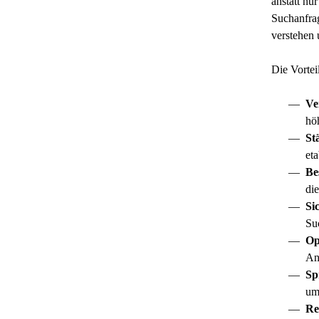
anstatt nu
Suchanfrag
verstehen 
Die Vortei
Ve
hö
St
et
Be
di
Si
Su
Op
An
Sp
um
Re