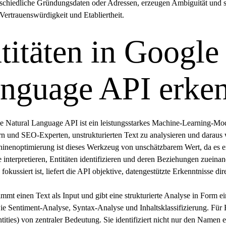
schiedliche Gründungsdaten oder Adressen, erzeugen Ambiguität und sch
 Vertrauenswürdigkeit und Etabliertheit.
titäten in Google
nguage API erke
 Natural Language API ist ein leistungsstarkes Machine-Learning-Mode
n und SEO-Experten, unstrukturierten Text zu analysieren und daraus w
nenoptimierung ist dieses Werkzeug von unschätzbarem Wert, da es ei
e interpretieren, Entitäten identifizieren und deren Beziehungen zueina
 fokussiert ist, liefert die API objektive, datengestützte Erkenntnisse
mmt einen Text als Input und gibt eine strukturierte Analyse in Form
e Sentiment-Analyse, Syntax-Analyse und Inhaltsklassifizierung. Für 
tities) von zentraler Bedeutung. Sie identifiziert nicht nur den Namen ei