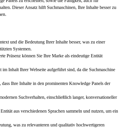
ge Panels zu erscheinen, sowie die Fähigkeit, auch für
halten. Dieser Ansatz hilft Suchmaschinen, Ihre Inhalte besser zu
nen.
xt und die Bedeutung Ihrer Inhalte besser, was zu einer
tützten Systemen.
erte Präsenz können Sie Ihre Marke als eindeutige Entität
t im Inhalt Ihrer Webseite aufgeführt sind, da die Suchmaschine
, dass Ihre Inhalte in den prominenten
Knowledge Panels
der
odernen Suchverhalten, einschließlich langer, konversationeller
 Entität aus verschiedenen Sprachen sammeln und nutzen, um ein
utung, was zu relevanteren und qualitativ hochwertigeren