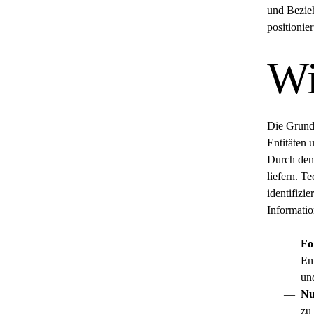
und Bezieh
positionie
Wi
Die Grund
Entitäten 
Durch den
liefern. T
identifizi
Informatio
Fo
Ent
un
Nu
zu 