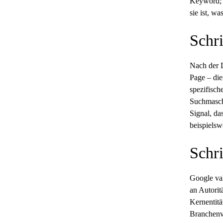
Keyword; s
sie ist, w
Schri
Nach der D
Page
– die
spezifisch
Suchmaschi
Signal, da
beispielsw
Schri
Google val
an Autorit
Kernentitä
Branchenve