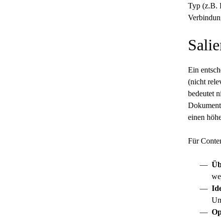
Typ (z.B. 
Verbindun
Salie
Ein entsch
(nicht rele
bedeutet n
Dokuments 
einen höhe
Für Conten
Üb
wer
Id
Um
Op