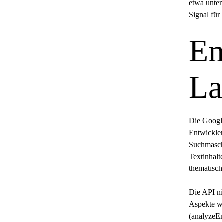
etwa unter
Signal für
En
La
Die Google
Entwickler
Suchmaschi
Textinhalt
thematisch
Die API ni
Aspekte wi
(analyzeEn