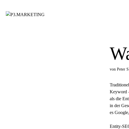
Zum
Inhalt
springen
Wa
von
Peter S
Traditione
Keyword – 
als die En
in der Ges
es Google,
Entity-SEO