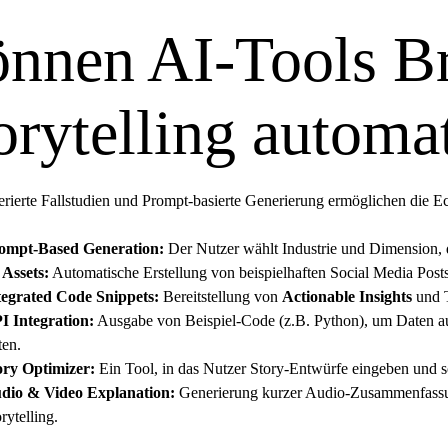
nnen AI-Tools B
orytelling automa
erierte Fallstudien und Prompt-basierte Generierung ermöglichen die Ec
ompt-Based Generation:
Der Nutzer wählt Industrie und Dimension, d
 Assets:
Automatische Erstellung von beispielhaften Social Media Post
tegrated Code Snippets:
Bereitstellung von
Actionable Insights
und T
I Integration:
Ausgabe von Beispiel-Code (z.B. Python), um Daten au
ten.
ory Optimizer:
Ein Tool, in das Nutzer Story-Entwürfe eingeben und s
dio & Video Explanation:
Generierung kurzer Audio-Zusammenfassun
rytelling.