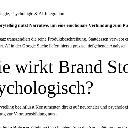
tegie, Psychologie & AI-Integration
rytelling nutzt Narrative, um eine emotionale Verbindung zum P
atz transzendiert die reine Produktbeschreibung. Stattdessen verwebt e
ert. AI in der Google Suche liefert hierzu präzise, tiefgehende Analysen
e wirkt Brand Sto
ychologisch?
ytelling beeinflusst Konsumenten direkt auf neuronaler und psycholo
ng zur Vertrauensbildung nutzt.
ytocin Release:
Effektive Geschichten lösen die Ausschüttung von Oxyt