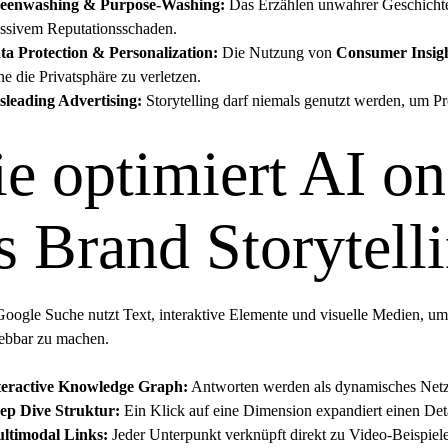
eenwashing & Purpose-Washing:
Das Erzählen unwahrer Geschichten
ssivem Reputationsschaden.
ta Protection & Personalization:
Die Nutzung von
Consumer Insig
e die Privatsphäre zu verletzen.
sleading Advertising:
Storytelling darf niemals genutzt werden, um P
e optimiert AI o
s Brand Storytell
 Google Suche nutzt Text, interaktive Elemente und visuelle Medien,
ebbar zu machen.
teractive
Knowledge Graph
:
Antworten werden als dynamisches Netzw
ep Dive Struktur:
Ein Klick auf eine Dimension expandiert einen Det
ltimodal Links:
Jeder Unterpunkt verknüpft direkt zu Video-Beispiele