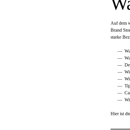
Wa
Auf dem we
Brand Stor
starke Bez
Wa
Wa
De
Wi
Wi
Ti
Cas
Wi
Hier ist d