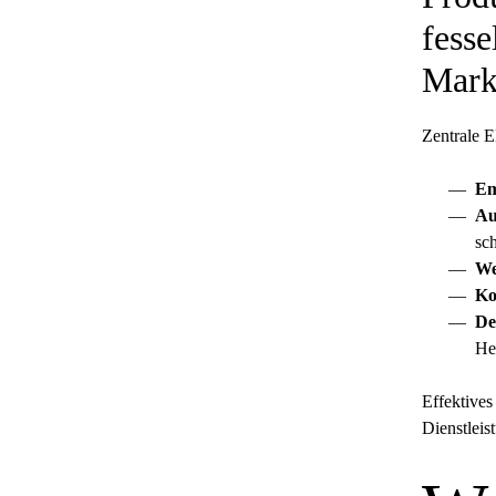
fesse
Mark
Zentrale E
Em
Au
sch
We
Ko
De
He
Effektives
Dienstleis