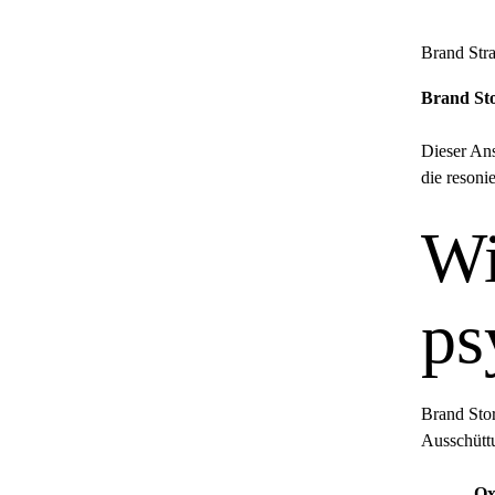
Brand Stra
Brand Sto
Dieser Ans
die resoni
Wi
ps
Brand Stor
Ausschüttu
Ox