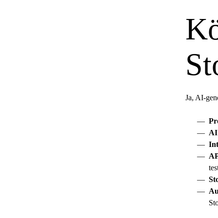
Kö
St
Ja, AI-gen
Pr
AI
In
AP
tes
St
Au
Sto