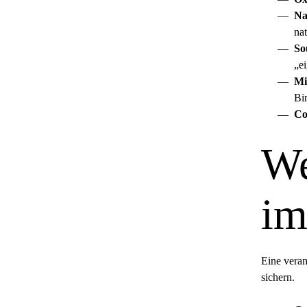
Na
na
So
„ei
Mi
Bin
Co
We
im
Eine vera
sichern.