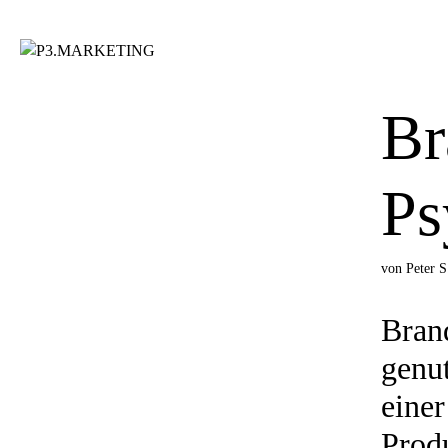
Zum
Inhalt
springen
Br
Ps
von
Peter S
Brand
genu
einer
Produ