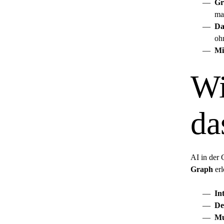
Gr
ma
Da
ohn
Mi
Wi
da
AI in der
Graph
erl
In
De
Mu