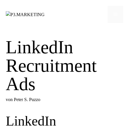
Zum
Inhalt
Menü
springen
LinkedIn
Recruitment
Ads
von
Peter S. Puzzo
LinkedIn